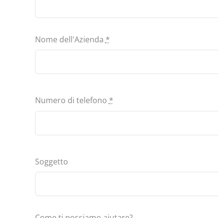
Nome dell'Azienda
*
Numero di telefono
*
Soggetto
Come ti possiamo aiutare?