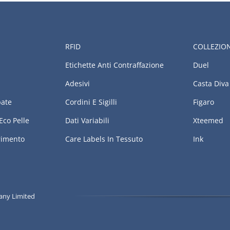
RFID
COLLEZIO
Etichette Anti Contraffazione
Duel
Adesivi
Casta Diva
pate
Cordini E Sigilli
Figaro
Eco Pelle
Dati Variabili
Xteemed
erimento
Care Labels In Tessuto
Ink
pany Limited