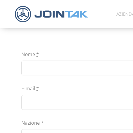
Skip
to
AZIEND
content
Nome
*
E-mail
*
Nazione
*