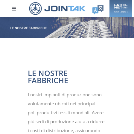
Skip
to
Toggle
content
Navigation
AZIENDA
Sostenibilita’
Prodotti
LE NOSTRE
FABBRICHE
Collezioni
I nostri impianti di produzione sono
Careers
volutamente ubicati nei principali
poli produttivi tessili mondiali. Avere
più sedi di produzione aiuta a ridurre
Contatti
i costi di distribuzione, assicurando